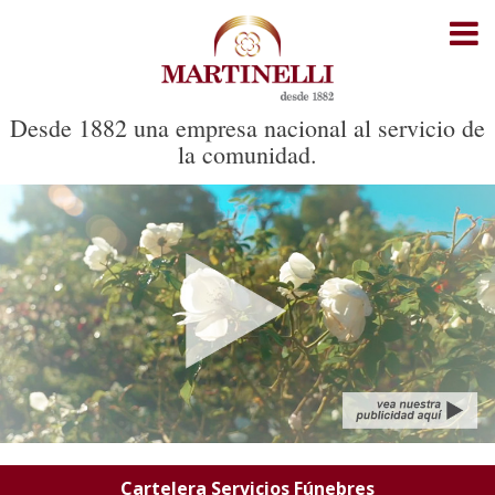
Inicio
Cartelera Servicios Fúnebres
Desde 1882 una empresa nacional al servicio de
la comunidad.
Cartelera Cementerio Parque
Recorrido del cortejo
Noticias
Oficinas
Contacto
Cartelera Servicios Fúnebres